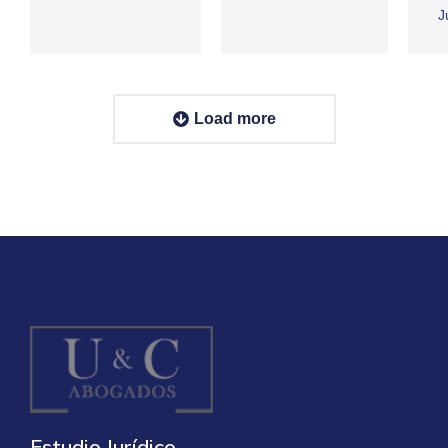
J
Load more
Estudio Jurídico.