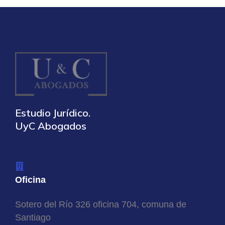
Estudio Jurídico.
UyC Abogados
Oficina
Sotero del Río 326 oficina 704, comuna de
Santiago