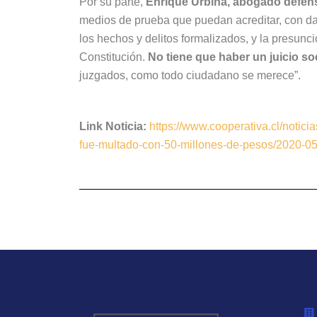
Por su parte,
Enrique Urbina, abogado defen
medios de prueba que puedan acreditar, con dat
los hechos y delitos formalizados, y la presun
Constitución.
No tiene que haber un juicio soc
juzgados, como todo ciudadano se merece”.
Link Noticia:
https://www.cooperativa.cl/notici
fue-multado-con-50-millones-de-pesos/2020-05