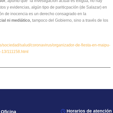
sor
, apuntó que “la investigación actual es exigua, no hay
os y evidencias, algún tipo de pariticpación (de Salazar) en
ción de inocencia es un derecho consagrado en la
ial ni mediático,
tampoco del Gobierno, sino a través de los
as/sociedad/salud/coronavirus/organizador-de-fiesta-en-maipu-
-13/111158.html
Horarios de atención
Oficina