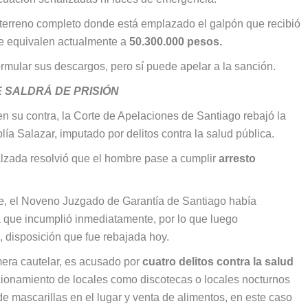
l terreno completo donde está emplazado el galpón que recibió
ue equivalen actualmente a
50.300.000 pesos.
ormular sus descargos, pero sí puede apelar a la sanción.
 SALDRÁ DE PRISIÓN
 en su contra, la Corte de Apelaciones de Santiago rebajó la
ía Salazar, imputado por delitos contra la salud pública.
alzada resolvió que el hombre pase a cumplir
arresto
te, el Noveno Juzgado de Garantía de Santiago había
a que incumplió inmediatamente, por lo que luego
, disposición que fue rebajada hoy.
mera cautelar, es acusado por
cuatro delitos contra la salud
ncionamiento de locales como discotecas o locales nocturnos
 mascarillas en el lugar y venta de alimentos, en este caso