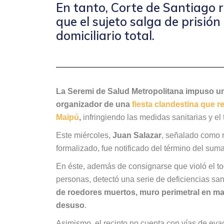
En tanto, Corte de Santiago 
que el sujeto salga de prisión
domiciliario total.
La Seremi de Salud Metropolitana impuso una
organizador de una
fiesta clandestina que 
Maipú
,
infringiendo las medidas sanitarias y el
Este miércoles,
Juan Salazar
, señalado como 
formalizado, fue notificado del término del suma
En éste, además de consignarse que violó el t
personas, detectó una serie de deficiencias san
de roedores muertos, muro perimetral en ma
desuso
.
Asimismo, el recinto no cuenta con vías de ev