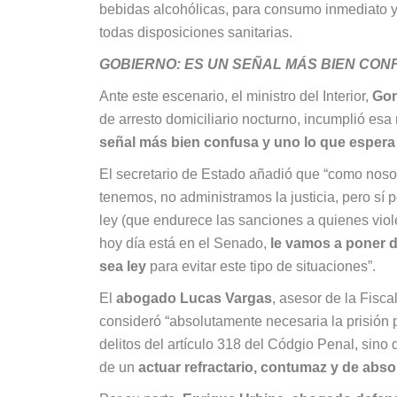
bebidas alcohólicas, para consumo inmediato y d
todas disposiciones sanitarias.
GOBIERNO: ES UN SEÑAL MÁS BIEN CON
Ante este escenario, el ministro del Interior,
Gon
de arresto domiciliario nocturno, incumplió esa 
señal más bien confusa y uno lo que espera 
El secretario de Estado añadió que “como nosot
tenemos, no administramos la justicia, pero sí 
ley (que endurece las sanciones a quienes viol
hoy día está en el Senado,
le vamos a poner 
sea ley
para evitar este tipo de situaciones”.
El
abogado Lucas Vargas
, asesor de la Fisc
consideró “absolutamente necesaria la prisión 
delitos del artículo 318 del Códgio Penal, sin
de un
actuar refractario, contumaz y de abso