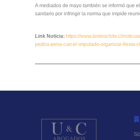
A mediados de mayo también se informó que el 
sanitario por infringir la norma que impide reu
Link Noticia:
https://www.biobiochile.cl/notici
pedira-pena-carcel-imputado-organizar-fiesta-
So