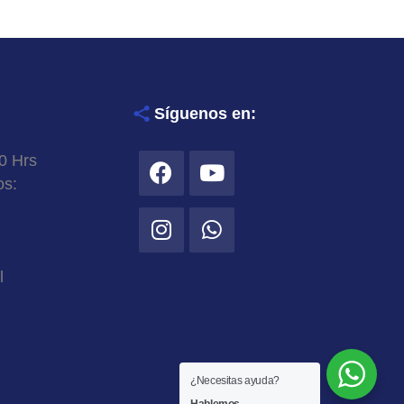
Síguenos en:
0 Hrs
os:
l
¿Necesitas ayuda?