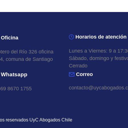
Horarios de atención
Oficina
Lunes a Viernes: 9 a 17:3
tero del Río 326 oficina
Sábado, domingo y festiv
4, comuna de Santiago
Cerrado
Whatsapp
Correo
contacto@uycabogados.c
69 8670 1755
hos reservados UyC Abogados Chile