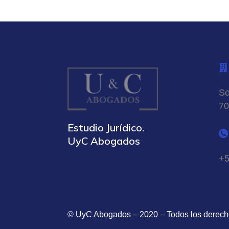
So
70
Estudio Jurídico.
UyC Abogados
+5
© UyC Abogados – 2020 – Todos los derec